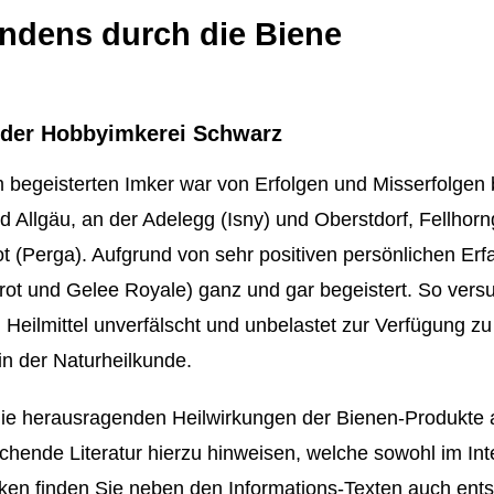
ndens durch die Biene
e der Hobbyimkerei Schwarz
egeisterten Imker war von Erfolgen und Misserfolgen b
llgäu, an der Adelegg (Isny) und Oberstdorf, Fellhorng
 (Perga). Aufgrund von sehr positiven persönlichen Erfa
brot und Gelee Royale) ganz und gar begeistert. So ve
Heilmittel unverfälscht und unbelastet zur Verfügung zu
in der Naturheilkunde.
t, die herausragenden Heilwirkungen der Bienen-Produkt
ichende Literatur hierzu hinweisen, welche sowohl im I
iken finden Sie neben den Informations-Texten auch ent