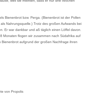
Hause, weil sie meinten, dass er nur drei Wochen
s Bienenbrot bzw. Perga. (Bienenbrot ist der Pollen
e als Nahrungsquelle.) Trotz des großen Aufwands bei
. Er war dankbar und aß täglich einen Löffel davon.
ca 8 Monaten flogen wir zusammen nach Südafrika auf
n Bienenbrot aufgrund der großen Nachfrage ihren
ete von Propolis