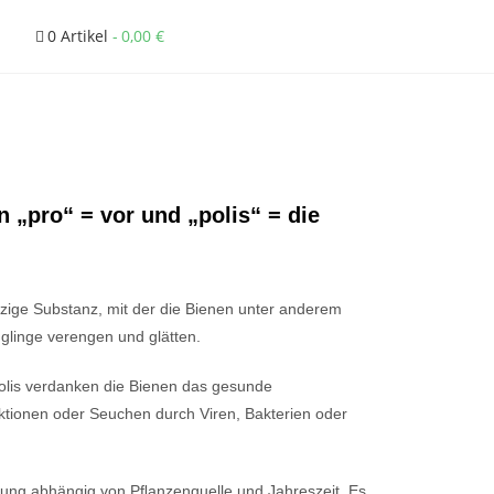
0 Artikel
0,00 €
 „pro“ = vor und „polis“ = die
rzige Substanz, mit der die Bienen unter anderem
glinge verengen und glätten.
olis verdanken die Bienen das gesunde
tionen oder Seuchen durch Viren, Bakterien oder
zung abhängig von Pﬂanzenquelle und Jahreszeit. Es