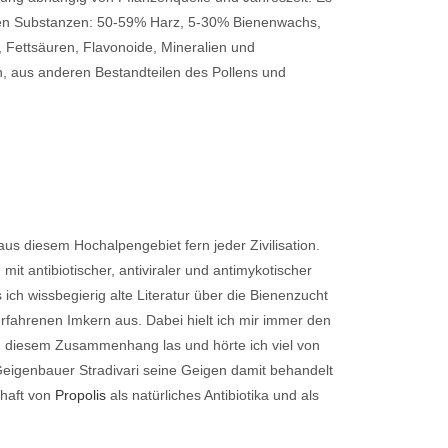
chen Substanzen: 50-59% Harz, 5-30% Bienenwachs,
, Fettsäuren, Flavonoide, Mineralien und
, aus anderen Bestandteilen des Pollens und
aus diesem Hochalpengebiet fern jeder Zivilisation.
t antibiotischer, antiviraler und antimykotischer
ich wissbegierig alte Literatur über die Bienenzucht
rfahrenen Imkern aus. Dabei hielt ich mir immer den
In diesem Zusammenhang las und hörte ich viel von
 Geigenbauer Stradivari seine Geigen damit behandelt
chaft von
Propolis
als natürliches Antibiotika und als