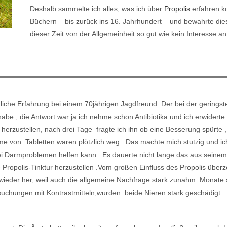
Deshalb sammelte ich alles, was ich über
Propolis
erfahren ko
Büchern – bis zurück ins 16. Jahrhundert – und bewahrte die
dieser Zeit von der Allgemeinheit so gut wie kein Interesse a
liche Erfahrung bei einem 70jährigen Jagdfreund. Der bei der gerings
be , die Antwort war ja ich nehme schon Antibiotika und ich erwiderte da
herzustellen, nach drei Tage fragte ich ihn ob eine Besserung spürte , 
 von Tabletten waren plötzlich weg . Das machte mich stutzig und i
t bei Darmproblemen helfen kann . Es dauerte nicht lange das aus sein
 Propolis-Tinktur herzustellen .Vom großen Einfluss des Propolis über
er wieder her, weil auch die allgemeine Nachfrage stark zunahm. Monat
uchungen mit Kontrastmitteln,wurden beide Nieren stark geschädigt . 