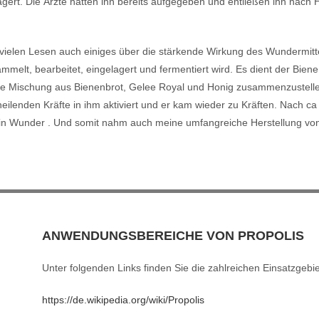
gert. Die Ärzte hatten ihn bereits aufgegeben und entließen ihn nach 
vielen Lesen auch einiges über die stärkende Wirkung des Wundermittel
mmelt, bearbeitet, eingelagert und fermentiert wird. Es dient der Bien
ine Mischung aus Bienenbrot, Gelee Royal und Honig zusammenzustellen
eilenden Kräfte in ihm aktiviert und er kam wieder zu Kräften. Nach 
 ein Wunder . Und somit nahm auch meine umfangreiche Herstellung vo
ANWENDUNGSBEREICHE VON PROPOLIS
Unter folgenden Links finden Sie die zahlreichen Einsatzgebi
https://de.wikipedia.org/wiki/Propolis