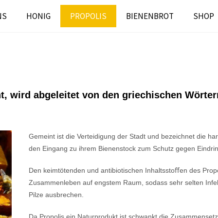
NS
HONIG
PROPOLIS
BIENENBROT
SHOP
t, wird abgeleitet von den griechischen Wörtern
Gemeint ist die Verteidigung der Stadt und bezeichnet die ha
den Eingang zu ihrem Bienenstock zum Schutz gegen Eindrin
Den keimtötenden und antibiotischen Inhaltsstoﬀen des Prop
Zusammenleben auf engstem Raum, sodass sehr selten Infek
Pilze ausbrechen.
Da Propolis ein Naturprodukt ist schwankt die Zusammenset